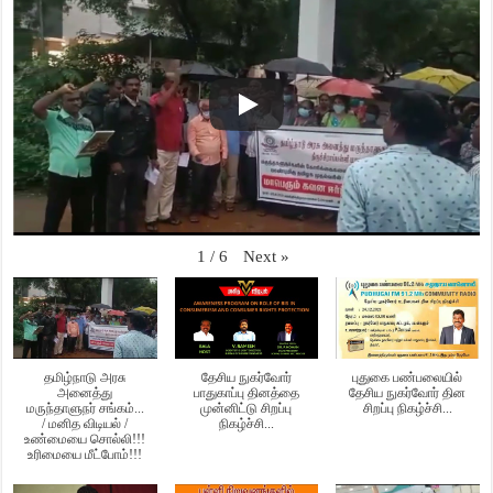
Next
»
1
/
6
தமிழ்நாடு அரசு
தேசிய நுகர்வோர்
புதுகை பண்பலையில்
அனைத்து
பாதுகாப்பு தினத்தை
தேசிய நுகர்வோர் தின
மருந்தாளுநர் சங்கம்...
முன்னிட்டு சிறப்பு
சிறப்பு நிகழ்ச்சி...
/ மனித விடியல் /
நிகழ்ச்சி...
உண்மையை சொல்லி!!!
உரிமையை மீட்போம்!!!