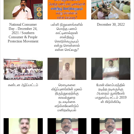
National Consumer
பள்ளி நிறுவனங்களில்
December 30, 2022
Day - December 24,
மொத்த பணம்
2021 / Southern
காட்டினால்தான்
Consumer & People
சான்றிதழ்
Protection Movement
கொடுக்கமுடியும்
என்று சொன்னால்
என்ன செய்வது?
கண்டன ஆர்ப்பாட்டம்
ரௌடிகளை
போலி விளம்பரத்தில்
விழ்ப்புணர்வின் மூலம்
நடித்த நடிகருக்கு
திருந்துவதற்க்கு
அபராதம் நுகர்வோர்
காவல்துறை
பாதுகாப்பு சட்டம் 2019
நடவடிக்கை
ன் கிடுக்கிபிடி
எடுக்கவேண்டும்
மனிதவிடியல்