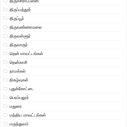
திருச்சிராப்பள்ளி
திருப்பத்தூர்
திருப்பூர்
திருவண்ணாமலை
திருவள்ளூர்
திருவாரூர்
தென் மாவட்டங்கள்
தென்காசி
நாமக்கல்
நிகழ்வுகள்
புதுக்கோட்டை
பெரம்பலூர்
மதுரை
மத்திய மாவட்டங்கள்
மருத்துவம்