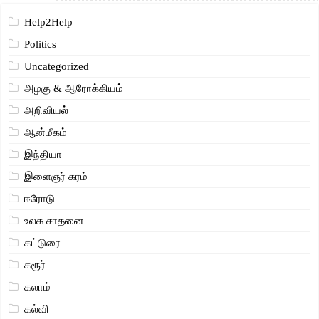
Help2Help
Politics
Uncategorized
அழகு & ஆரோக்கியம்
அறிவியல்
ஆன்மீகம்
இந்தியா
இளைஞர் கரம்
ஈரோடு
உலக சாதனை
கட்டுரை
கரூர்
கலாம்
கல்வி