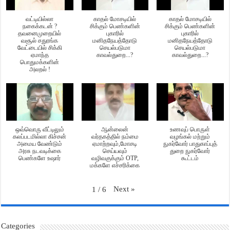
வட்டியில்லா
காதல் மோசடியில்
காதல் மோசடியில்
நகைக்கடன் ?
சிக்கும் பெண்களின்
சிக்கும் பெண்களின்
தவனைமுறையில்
புகாரில்
புகாரில்
வசூல் சதுரங்க
மனிதநேயத்தோடு
மனிதநேயத்தோடு
வேட்டையில் சிக்கி
செயல்படுமா
செயல்படுமா
ஏமாந்த
காவல்துறை...?
காவல்துறை...?
பொதுமக்களின்
அலறல் !
ஒவ்வொரு வீட்டிலும்
ஆன்லைன்
உணவுப் பொருள்
கலப்படமில்லா கிச்சன்
வர்தகத்தில் நம்மை
வழங்கல் மற்றும்
அமைய வேண்டும்
ஏமாற்றவும்,மோசடி
நுகர்வோர் பாதுகாப்புத்
அரசு நடவடிக்கை
செய்யவும்
துறை நுகர்வோர்
பெண்களே உஷார்
வழிவகுக்கும் OTP,
கூட்டம்
மக்களே எச்சரிக்கை
Next
»
1
/
6
Categories