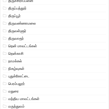
திருச்சிராப்பள்ளி
திருப்பத்தூர்
திருப்பூர்
திருவண்ணாமலை
திருவள்ளூர்
திருவாரூர்
தென் மாவட்டங்கள்
தென்காசி
நாமக்கல்
நிகழ்வுகள்
புதுக்கோட்டை
பெரம்பலூர்
மதுரை
மத்திய மாவட்டங்கள்
மருத்துவம்