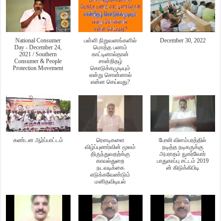
National Consumer
பள்ளி நிறுவனங்களில்
December 30, 2022
Day - December 24,
மொத்த பணம்
2021 / Southern
காட்டினால்தான்
Consumer & People
சான்றிதழ்
Protection Movement
கொடுக்கமுடியும்
என்று சொன்னால்
என்ன செய்வது?
கண்டன ஆர்ப்பாட்டம்
ரௌடிகளை
போலி விளம்பரத்தில்
விழ்ப்புணர்வின் மூலம்
நடித்த நடிகருக்கு
திருந்துவதற்க்கு
அபராதம் நுகர்வோர்
காவல்துறை
பாதுகாப்பு சட்டம் 2019
நடவடிக்கை
ன் கிடுக்கிபிடி
எடுக்கவேண்டும்
மனிதவிடியல்