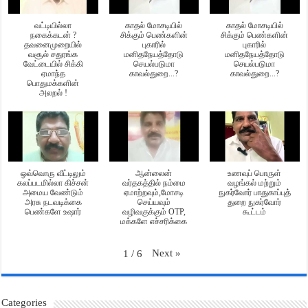
வட்டியில்லா
காதல் மோசடியில்
காதல் மோசடியில்
நகைக்கடன் ?
சிக்கும் பெண்களின்
சிக்கும் பெண்களின்
தவனைமுறையில்
புகாரில்
புகாரில்
வசூல் சதுரங்க
மனிதநேயத்தோடு
மனிதநேயத்தோடு
வேட்டையில் சிக்கி
செயல்படுமா
செயல்படுமா
ஏமாந்த
காவல்துறை...?
காவல்துறை...?
பொதுமக்களின்
அலறல் !
ஒவ்வொரு வீட்டிலும்
ஆன்லைன்
உணவுப் பொருள்
கலப்படமில்லா கிச்சன்
வர்தகத்தில் நம்மை
வழங்கல் மற்றும்
அமைய வேண்டும்
ஏமாற்றவும்,மோசடி
நுகர்வோர் பாதுகாப்புத்
அரசு நடவடிக்கை
செய்யவும்
துறை நுகர்வோர்
பெண்களே உஷார்
வழிவகுக்கும் OTP,
கூட்டம்
மக்களே எச்சரிக்கை
Next
»
1
/
6
Categories