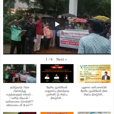
Next
»
1
/
6
தமிழ்நாடு அரசு
தேசிய நுகர்வோர்
புதுகை பண்பலையில்
அனைத்து
பாதுகாப்பு தினத்தை
தேசிய நுகர்வோர் தின
மருந்தாளுநர் சங்கம்...
முன்னிட்டு சிறப்பு
சிறப்பு நிகழ்ச்சி...
/ மனித விடியல் /
நிகழ்ச்சி...
உண்மையை சொல்லி!!!
உரிமையை மீட்போம்!!!