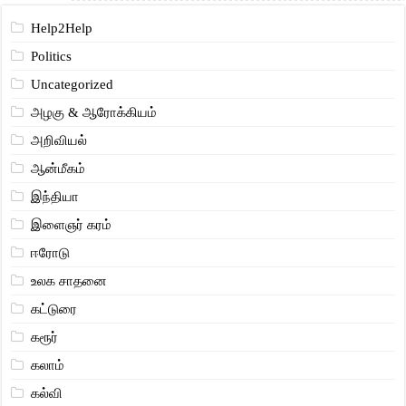
Help2Help
Politics
Uncategorized
அழகு & ஆரோக்கியம்
அறிவியல்
ஆன்மீகம்
இந்தியா
இளைஞர் கரம்
ஈரோடு
உலக சாதனை
கட்டுரை
கரூர்
கலாம்
கல்வி