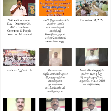
National Consumer
பள்ளி நிறுவனங்களில்
December 30, 2022
Day - December 24,
மொத்த பணம்
2021 / Southern
காட்டினால்தான்
Consumer & People
சான்றிதழ்
Protection Movement
கொடுக்கமுடியும்
என்று சொன்னால்
என்ன செய்வது?
கண்டன ஆர்ப்பாட்டம்
ரௌடிகளை
போலி விளம்பரத்தில்
விழ்ப்புணர்வின் மூலம்
நடித்த நடிகருக்கு
திருந்துவதற்க்கு
அபராதம் நுகர்வோர்
காவல்துறை
பாதுகாப்பு சட்டம் 2019
நடவடிக்கை
ன் கிடுக்கிபிடி
எடுக்கவேண்டும்
மனிதவிடியல்