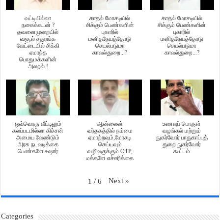
வட்டியில்லா
காதல் மோசடியில்
காதல் மோசடியில்
நகைக்கடன் ?
சிக்கும் பெண்களின்
சிக்கும் பெண்களின்
தவனைமுறையில்
புகாரில்
புகாரில்
வசூல் சதுரங்க
மனிதநேயத்தோடு
மனிதநேயத்தோடு
வேட்டையில் சிக்கி
செயல்படுமா
செயல்படுமா
ஏமாந்த
காவல்துறை...?
காவல்துறை...?
பொதுமக்களின்
அலறல் !
ஒவ்வொரு வீட்டிலும்
ஆன்லைன்
உணவுப் பொருள்
கலப்படமில்லா கிச்சன்
வர்தகத்தில் நம்மை
வழங்கல் மற்றும்
அமைய வேண்டும்
ஏமாற்றவும்,மோசடி
நுகர்வோர் பாதுகாப்புத்
அரசு நடவடிக்கை
செய்யவும்
துறை நுகர்வோர்
பெண்களே உஷார்
வழிவகுக்கும் OTP,
கூட்டம்
மக்களே எச்சரிக்கை
Next
»
1
/
6
Categories