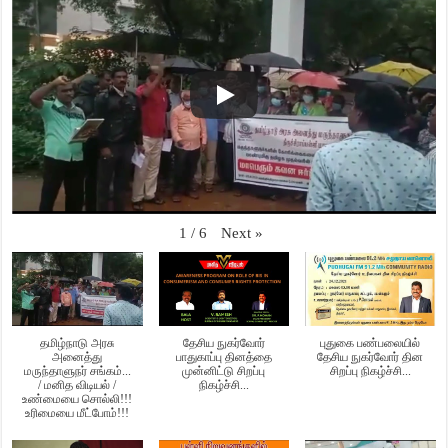
Next
»
1
/
6
தமிழ்நாடு அரசு
தேசிய நுகர்வோர்
புதுகை பண்பலையில்
அனைத்து
பாதுகாப்பு தினத்தை
தேசிய நுகர்வோர் தின
மருந்தாளுநர் சங்கம்...
முன்னிட்டு சிறப்பு
சிறப்பு நிகழ்ச்சி...
/ மனித விடியல் /
நிகழ்ச்சி...
உண்மையை சொல்லி!!!
உரிமையை மீட்போம்!!!