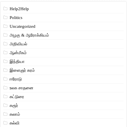
Help2Help
Politics
Uncategorized
அழகு & ஆரோக்கியம்
அறிவியல்
ஆன்மீகம்
இந்தியா
இளைஞர் கரம்
ஈரோடு
உலக சாதனை
கட்டுரை
கரூர்
கலாம்
கல்வி