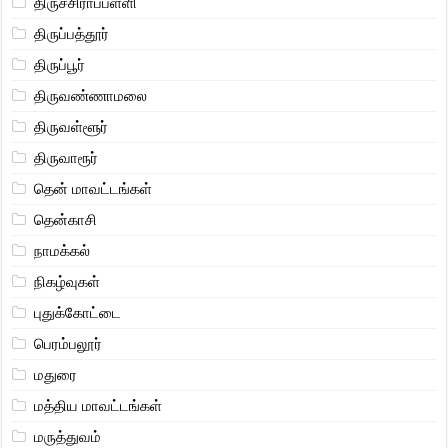
திருச்சிராப்பள்ளி
திருப்பத்தூர்
திருப்பூர்
திருவண்ணாமலை
திருவள்ளூர்
திருவாரூர்
தென் மாவட்டங்கள்
தென்காசி
நாமக்கல்
நிகழ்வுகள்
புதுக்கோட்டை
பெரம்பலூர்
மதுரை
மத்திய மாவட்டங்கள்
மருத்துவம்