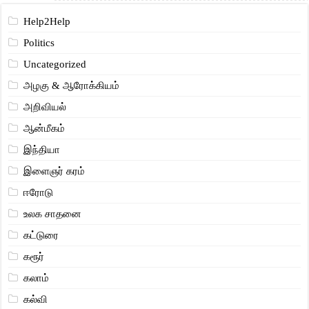
Help2Help
Politics
Uncategorized
அழகு & ஆரோக்கியம்
அறிவியல்
ஆன்மீகம்
இந்தியா
இளைஞர் கரம்
ஈரோடு
உலக சாதனை
கட்டுரை
கரூர்
கலாம்
கல்வி