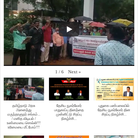
Next
»
1
/
6
தமிழ்நாடு அரசு
தேசிய நுகர்வோர்
புதுகை பண்பலையில்
அனைத்து
பாதுகாப்பு தினத்தை
தேசிய நுகர்வோர் தின
மருந்தாளுநர் சங்கம்...
முன்னிட்டு சிறப்பு
சிறப்பு நிகழ்ச்சி...
/ மனித விடியல் /
நிகழ்ச்சி...
உண்மையை சொல்லி!!!
உரிமையை மீட்போம்!!!