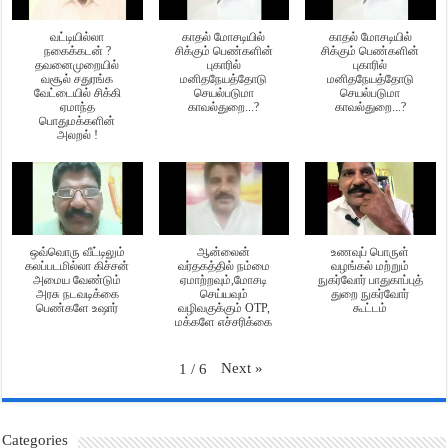
வட்டியில்லா
காதல் மோசடியில்
காதல் மோசடியில்
நகைக்கடன் ?
சிக்கும் பெண்களின்
சிக்கும் பெண்களின்
தவனைமுறையில்
புகாரில்
புகாரில்
வசூல் சதுரங்க
மனிதநேயத்தோடு
மனிதநேயத்தோடு
வேட்டையில் சிக்கி
செயல்படுமா
செயல்படுமா
ஏமாந்த
காவல்துறை...?
காவல்துறை...?
பொதுமக்களின்
அலறல் !
ஒவ்வொரு வீட்டிலும்
ஆன்லைன்
உணவுப் பொருள்
கலப்படமில்லா கிச்சன்
வர்தகத்தில் நம்மை
வழங்கல் மற்றும்
அமைய வேண்டும்
ஏமாற்றவும்,மோசடி
நுகர்வோர் பாதுகாப்புத்
அரசு நடவடிக்கை
செய்யவும்
துறை நுகர்வோர்
பெண்களே உஷார்
வழிவகுக்கும் OTP,
கூட்டம்
மக்களே எச்சரிக்கை
Next
»
1
/
6
Categories