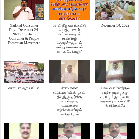
National Consumer
பள்ளி நிறுவனங்களில்
December 30, 2022
Day - December 24,
மொத்த பணம்
2021 / Southern
காட்டினால்தான்
Consumer & People
சான்றிதழ்
Protection Movement
கொடுக்கமுடியும்
என்று சொன்னால்
என்ன செய்வது?
கண்டன ஆர்ப்பாட்டம்
ரௌடிகளை
போலி விளம்பரத்தில்
விழ்ப்புணர்வின் மூலம்
நடித்த நடிகருக்கு
திருந்துவதற்க்கு
அபராதம் நுகர்வோர்
காவல்துறை
பாதுகாப்பு சட்டம் 2019
நடவடிக்கை
ன் கிடுக்கிபிடி
எடுக்கவேண்டும்
மனிதவிடியல்