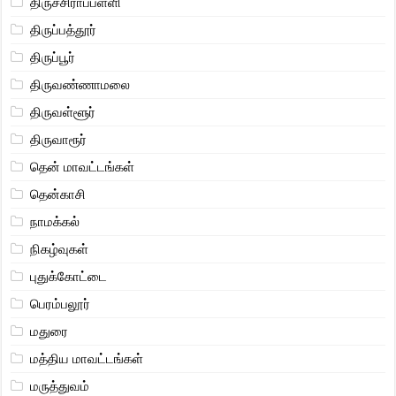
திருச்சிராப்பள்ளி
திருப்பத்தூர்
திருப்பூர்
திருவண்ணாமலை
திருவள்ளூர்
திருவாரூர்
தென் மாவட்டங்கள்
தென்காசி
நாமக்கல்
நிகழ்வுகள்
புதுக்கோட்டை
பெரம்பலூர்
மதுரை
மத்திய மாவட்டங்கள்
மருத்துவம்