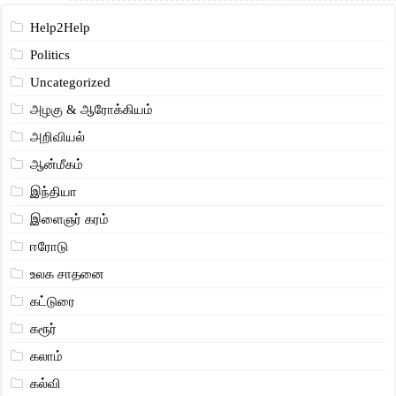
Help2Help
Politics
Uncategorized
அழகு & ஆரோக்கியம்
அறிவியல்
ஆன்மீகம்
இந்தியா
இளைஞர் கரம்
ஈரோடு
உலக சாதனை
கட்டுரை
கரூர்
கலாம்
கல்வி