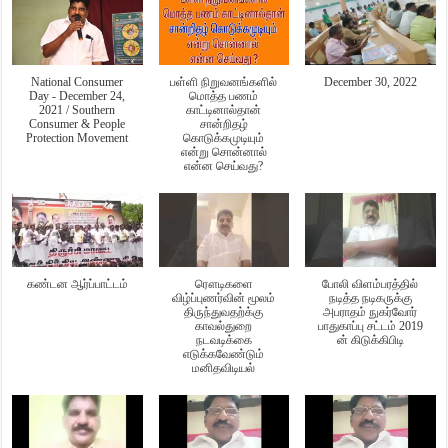
National Consumer
பள்ளி நிறுவனங்களில்
December 30, 2022
Day - December 24,
மொத்த பணம்
2021 / Southern
காட்டினால்தான்
Consumer & People
சான்றிதழ்
Protection Movement
கொடுக்கமுடியும்
என்று சொன்னால்
என்ன செய்வது?
கண்டன ஆர்ப்பாட்டம்
ரௌடிகளை
போலி விளம்பரத்தில்
விழ்ப்புணர்வின் மூலம்
நடித்த நடிகருக்கு
திருந்துவதற்க்கு
அபராதம் நுகர்வோர்
காவல்துறை
பாதுகாப்பு சட்டம் 2019
நடவடிக்கை
ன் கிடுக்கிபிடி
எடுக்கவேண்டும்
மனிதவிடியல்