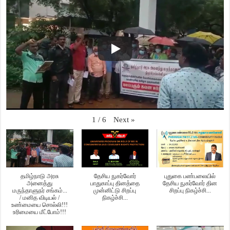
Next
»
1
/
6
தமிழ்நாடு அரசு
தேசிய நுகர்வோர்
புதுகை பண்பலையில்
அனைத்து
பாதுகாப்பு தினத்தை
தேசிய நுகர்வோர் தின
மருந்தாளுநர் சங்கம்...
முன்னிட்டு சிறப்பு
சிறப்பு நிகழ்ச்சி...
/ மனித விடியல் /
நிகழ்ச்சி...
உண்மையை சொல்லி!!!
உரிமையை மீட்போம்!!!