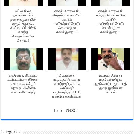
வட்டியில்லா
காதல் மோசடியில்
காதல் மோசடியில்
நகைக்கடன் ?
சிக்கும் பெண்களின்
சிக்கும் பெண்களின்
தவனைமுறையில்
புகாரில்
புகாரில்
வசூல் சதுரங்க
மனிதநேயத்தோடு
மனிதநேயத்தோடு
வேட்டையில் சிக்கி
செயல்படுமா
செயல்படுமா
ஏமாந்த
காவல்துறை...?
காவல்துறை...?
பொதுமக்களின்
அலறல் !
ஒவ்வொரு வீட்டிலும்
ஆன்லைன்
உணவுப் பொருள்
கலப்படமில்லா கிச்சன்
வர்தகத்தில் நம்மை
வழங்கல் மற்றும்
அமைய வேண்டும்
ஏமாற்றவும்,மோசடி
நுகர்வோர் பாதுகாப்புத்
அரசு நடவடிக்கை
செய்யவும்
துறை நுகர்வோர்
பெண்களே உஷார்
வழிவகுக்கும் OTP,
கூட்டம்
மக்களே எச்சரிக்கை
Next
»
1
/
6
Categories