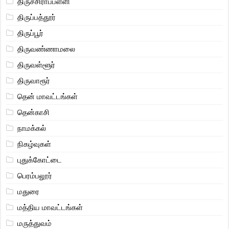
திருச்சிராப்பள்ளி
திருப்பத்தூர்
திருப்பூர்
திருவண்ணாமலை
திருவள்ளூர்
திருவாரூர்
தென் மாவட்டங்கள்
தென்காசி
நாமக்கல்
நிகழ்வுகள்
புதுக்கோட்டை
பெரம்பலூர்
மதுரை
மத்திய மாவட்டங்கள்
மருத்துவம்