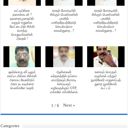
வட்டியில்லா
காதல் மோசடியில்
காதல் மோசடியில்
நகைக்கடன் ?
சிக்கும் பெண்களின்
சிக்கும் பெண்களின்
தவனைமுறையில்
புகாரில்
புகாரில்
வசூல் சதுரங்க
மனிதநேயத்தோடு
மனிதநேயத்தோடு
வேட்டையில் சிக்கி
செயல்படுமா
செயல்படுமா
ஏமாந்த
காவல்துறை...?
காவல்துறை...?
பொதுமக்களின்
அலறல் !
ஒவ்வொரு வீட்டிலும்
ஆன்லைன்
உணவுப் பொருள்
கலப்படமில்லா கிச்சன்
வர்தகத்தில் நம்மை
வழங்கல் மற்றும்
அமைய வேண்டும்
ஏமாற்றவும்,மோசடி
நுகர்வோர் பாதுகாப்புத்
அரசு நடவடிக்கை
செய்யவும்
துறை நுகர்வோர்
பெண்களே உஷார்
வழிவகுக்கும் OTP,
கூட்டம்
மக்களே எச்சரிக்கை
Next
»
1
/
6
Categories