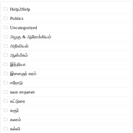
Help2Help
Politics
Uncategorized
அழகு & ஆரோக்கியம்
அறிவியல்
ஆன்மீகம்
இந்தியா
இளைஞர் கரம்
ஈரோடு
உலக சாதனை
கட்டுரை
கரூர்
கலாம்
கல்வி