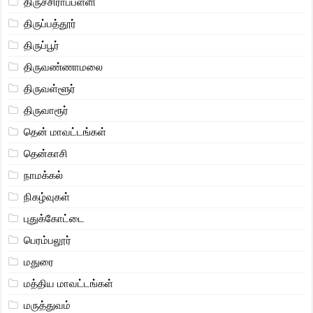
திருச்சிராப்பள்ளி
திருப்பத்தூர்
திருப்பூர்
திருவண்ணாமலை
திருவள்ளூர்
திருவாரூர்
தென் மாவட்டங்கள்
தென்காசி
நாமக்கல்
நிகழ்வுகள்
புதுக்கோட்டை
பெரம்பலூர்
மதுரை
மத்திய மாவட்டங்கள்
மருத்துவம்