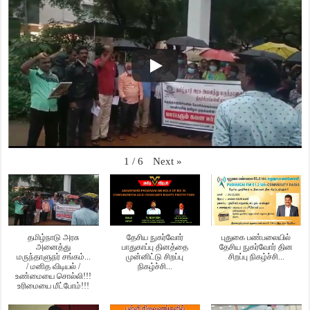
Next
»
1
/
6
தமிழ்நாடு அரசு
தேசிய நுகர்வோர்
புதுகை பண்பலையில்
அனைத்து
பாதுகாப்பு தினத்தை
தேசிய நுகர்வோர் தின
மருந்தாளுநர் சங்கம்...
முன்னிட்டு சிறப்பு
சிறப்பு நிகழ்ச்சி...
/ மனித விடியல் /
நிகழ்ச்சி...
உண்மையை சொல்லி!!!
உரிமையை மீட்போம்!!!