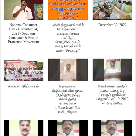
National Consumer
பள்ளி நிறுவனங்களில்
December 30, 2022
Day - December 24,
மொத்த பணம்
2021 / Southern
காட்டினால்தான்
Consumer & People
சான்றிதழ்
Protection Movement
கொடுக்கமுடியும்
என்று சொன்னால்
என்ன செய்வது?
கண்டன ஆர்ப்பாட்டம்
ரௌடிகளை
போலி விளம்பரத்தில்
விழ்ப்புணர்வின் மூலம்
நடித்த நடிகருக்கு
திருந்துவதற்க்கு
அபராதம் நுகர்வோர்
காவல்துறை
பாதுகாப்பு சட்டம் 2019
நடவடிக்கை
ன் கிடுக்கிபிடி
எடுக்கவேண்டும்
மனிதவிடியல்