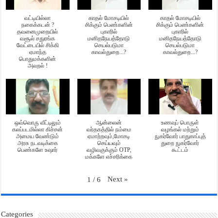
வட்டியில்லா
காதல் மோசடியில்
காதல் மோசடியில்
நகைக்கடன் ?
சிக்கும் பெண்களின்
சிக்கும் பெண்களின்
தவனைமுறையில்
புகாரில்
புகாரில்
வசூல் சதுரங்க
மனிதநேயத்தோடு
மனிதநேயத்தோடு
வேட்டையில் சிக்கி
செயல்படுமா
செயல்படுமா
ஏமாந்த
காவல்துறை...?
காவல்துறை...?
பொதுமக்களின்
அலறல் !
ஒவ்வொரு வீட்டிலும்
ஆன்லைன்
உணவுப் பொருள்
கலப்படமில்லா கிச்சன்
வர்தகத்தில் நம்மை
வழங்கல் மற்றும்
அமைய வேண்டும்
ஏமாற்றவும்,மோசடி
நுகர்வோர் பாதுகாப்புத்
அரசு நடவடிக்கை
செய்யவும்
துறை நுகர்வோர்
பெண்களே உஷார்
வழிவகுக்கும் OTP,
கூட்டம்
மக்களே எச்சரிக்கை
Next
»
1
/
6
Categories