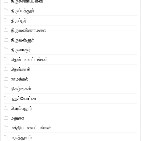
திருச்சிராப்பள்ளி
திருப்பத்தூர்
திருப்பூர்
திருவண்ணாமலை
திருவள்ளூர்
திருவாரூர்
தென் மாவட்டங்கள்
தென்காசி
நாமக்கல்
நிகழ்வுகள்
புதுக்கோட்டை
பெரம்பலூர்
மதுரை
மத்திய மாவட்டங்கள்
மருத்துவம்