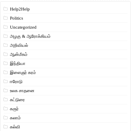
Help2Help
Politics
Uncategorized
அழகு & ஆரோக்கியம்
அறிவியல்
ஆன்மீகம்
இந்தியா
இளைஞர் கரம்
ஈரோடு
உலக சாதனை
கட்டுரை
கரூர்
கலாம்
கல்வி