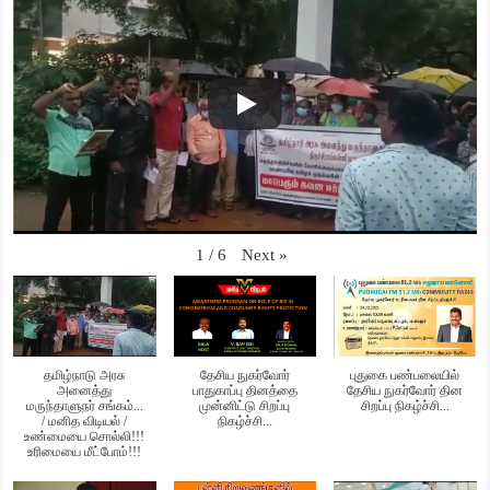
Next
»
1
/
6
தமிழ்நாடு அரசு
தேசிய நுகர்வோர்
புதுகை பண்பலையில்
அனைத்து
பாதுகாப்பு தினத்தை
தேசிய நுகர்வோர் தின
மருந்தாளுநர் சங்கம்...
முன்னிட்டு சிறப்பு
சிறப்பு நிகழ்ச்சி...
/ மனித விடியல் /
நிகழ்ச்சி...
உண்மையை சொல்லி!!!
உரிமையை மீட்போம்!!!