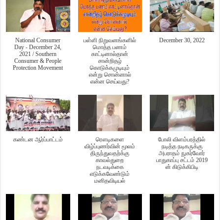
National Consumer
பள்ளி நிறுவனங்களில்
December 30, 2022
Day - December 24,
மொத்த பணம்
2021 / Southern
காட்டினால்தான்
Consumer & People
சான்றிதழ்
Protection Movement
கொடுக்கமுடியும்
என்று சொன்னால்
என்ன செய்வது?
கண்டன ஆர்ப்பாட்டம்
ரௌடிகளை
போலி விளம்பரத்தில்
விழ்ப்புணர்வின் மூலம்
நடித்த நடிகருக்கு
திருந்துவதற்க்கு
அபராதம் நுகர்வோர்
காவல்துறை
பாதுகாப்பு சட்டம் 2019
நடவடிக்கை
ன் கிடுக்கிபிடி
எடுக்கவேண்டும்
மனிதவிடியல்