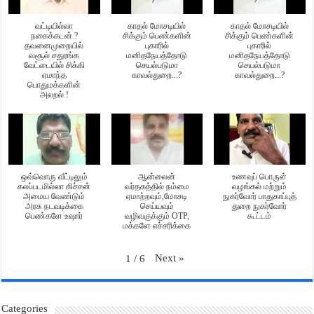
வட்டியில்லா
காதல் மோசடியில்
காதல் மோசடியில்
நகைக்கடன் ?
சிக்கும் பெண்களின்
சிக்கும் பெண்களின்
தவனைமுறையில்
புகாரில்
புகாரில்
வசூல் சதுரங்க
மனிதநேயத்தோடு
மனிதநேயத்தோடு
வேட்டையில் சிக்கி
செயல்படுமா
செயல்படுமா
ஏமாந்த
காவல்துறை...?
காவல்துறை...?
பொதுமக்களின்
அலறல் !
ஒவ்வொரு வீட்டிலும்
ஆன்லைன்
உணவுப் பொருள்
கலப்படமில்லா கிச்சன்
வர்தகத்தில் நம்மை
வழங்கல் மற்றும்
அமைய வேண்டும்
ஏமாற்றவும்,மோசடி
நுகர்வோர் பாதுகாப்புத்
அரசு நடவடிக்கை
செய்யவும்
துறை நுகர்வோர்
பெண்களே உஷார்
வழிவகுக்கும் OTP,
கூட்டம்
மக்களே எச்சரிக்கை
Next
»
1
/
6
Categories