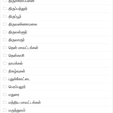
திருச்சிராப்பள்ளி
திருப்பத்தூர்
திருப்பூர்
திருவண்ணாமலை
திருவள்ளூர்
திருவாரூர்
தென் மாவட்டங்கள்
தென்காசி
நாமக்கல்
நிகழ்வுகள்
புதுக்கோட்டை
பெரம்பலூர்
மதுரை
மத்திய மாவட்டங்கள்
மருத்துவம்