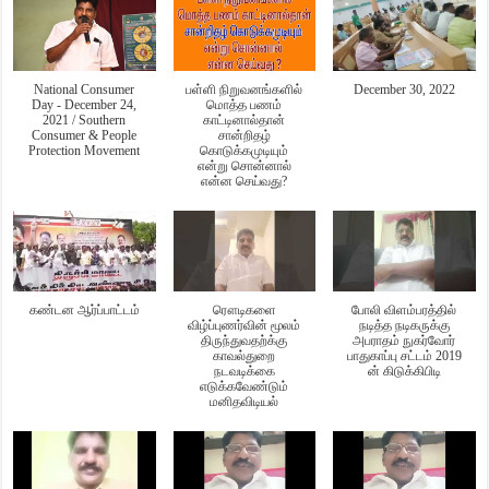
National Consumer
பள்ளி நிறுவனங்களில்
December 30, 2022
Day - December 24,
மொத்த பணம்
2021 / Southern
காட்டினால்தான்
Consumer & People
சான்றிதழ்
Protection Movement
கொடுக்கமுடியும்
என்று சொன்னால்
என்ன செய்வது?
கண்டன ஆர்ப்பாட்டம்
ரௌடிகளை
போலி விளம்பரத்தில்
விழ்ப்புணர்வின் மூலம்
நடித்த நடிகருக்கு
திருந்துவதற்க்கு
அபராதம் நுகர்வோர்
காவல்துறை
பாதுகாப்பு சட்டம் 2019
நடவடிக்கை
ன் கிடுக்கிபிடி
எடுக்கவேண்டும்
மனிதவிடியல்