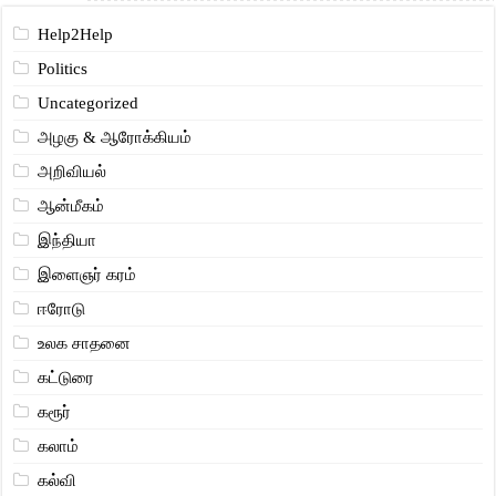
Help2Help
Politics
Uncategorized
அழகு & ஆரோக்கியம்
அறிவியல்
ஆன்மீகம்
இந்தியா
இளைஞர் கரம்
ஈரோடு
உலக சாதனை
கட்டுரை
கரூர்
கலாம்
கல்வி