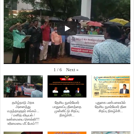
Next
»
1
/
6
தமிழ்நாடு அரசு
தேசிய நுகர்வோர்
புதுகை பண்பலையில்
அனைத்து
பாதுகாப்பு தினத்தை
தேசிய நுகர்வோர் தின
மருந்தாளுநர் சங்கம்...
முன்னிட்டு சிறப்பு
சிறப்பு நிகழ்ச்சி...
/ மனித விடியல் /
நிகழ்ச்சி...
உண்மையை சொல்லி!!!
உரிமையை மீட்போம்!!!