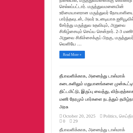
நிலையில், மருத்துவமனைக்கு கொண்டு
செல்லப்பட்டார். மருத்துவமனையின்
உரிமையாளரான மருத்துவர் நோயாளியை
பார்த்தவுடன், அவர் உடனடியாக ஐசியூவில
சேர்த்து மருத்துவ உதவியும், அறுவை
சிகிழ்சையும் செய்ய சென்றார். 2-3 மண
அறுவை சிகிச்சைக்குப் பிறகு, மருத்துவர
வெளியே …
Read More »
தீபாவளிக்காக, அனைத்து டாஸ்மாக்
கடைகளிலும் மதுபானங்களை முன்கூட்ட
திட்டமிட்டு, இருப்பு வைத்து, விற்பதற்கா
மணி நேரமும் பார்களை நடத்தும் தமிழ்ந
அரசு
October 20, 2025
Politics
,
செய்தி
0
29
தீபாவளிக்காக, அனைத்து டாஸ்மாக்