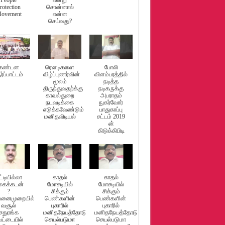
People
என்று
rotection
சொன்னால்
ovement
என்ன
செய்வது?
கண்டன
ரௌடிகளை
போலி
்ப்பாட்டம்
விழ்ப்புணர்வின்
விளம்பரத்தில்
மூலம்
நடித்த
திருந்துவதற்க்கு
நடிகருக்கு
காவல்துறை
அபராதம்
நடவடிக்கை
நுகர்வோர்
: தமிழக அரசின் கோரிக்கை ஏற்கப்பட்டதால் வழக்கு முடித்து வைப்பு
எடுக்கவேண்டும்
பாதுகாப்பு
மனிதவிடியல்
சட்டம் 2019
ன்
கிடுக்கிபிடி
ட்டியில்லா
காதல்
காதல்
கைக்கடன்
மோசடியில்
மோசடியில்
?
சிக்கும்
சிக்கும்
னைமுறையில்
பெண்களின்
பெண்களின்
வசூல்
புகாரில்
புகாரில்
சதுரங்க
மனிதநேயத்தோடு
மனிதநேயத்தோடு
ேட்டையில்
செயல்படுமா
செயல்படுமா
டுக்குழு விசாரணை கோரியும், சாதி வாரி கணக்கெடுப்பை உடனடியாக நடத்த 