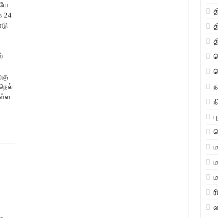
ியே
க 24
ாடு
த
த
்
த
த
்கு
ந
நெல்
உள்ள
ந
ப
ப
ம
ம
ர
ல