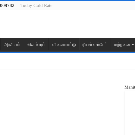
009782
Today Gold Rate
அரசியல்
விளம்பரம்
விளையாட்டு
ரியல் எஸ்டேட்
மற்றவை
செய்கிறோம்
Manit
ும் மதுபானங்களை முன்கூட்டியே திட்டமிட்டு, இருப்பு வைத்து, விற்பத
களை வஞ்சிப்பது ஏன்…?
தின் மாநில தலைமை கழக செயலாளர் எஸ்.வேலுச்சாமியை, முன்னாள் இந்தி
தின் மாநில தலைமை கழக செயலாளர் எஸ்.வேலுச்சாமியை, முன்னாள் இந்தி