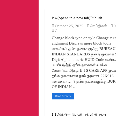
சென்னையில் ஃபார்முலா 4 கார் ரேஸ் நடைப
தேசிய விளையாட்டு தின நல்வாழ்த்துக்கள்- எ
iew(opens in a new tab)Publish
அமெரிக்காவில் முதலமைச்சர் மு.க.ஸ்டாலினு
October 25, 2025
செய்திகள்
0
ரயில்வே அமைச்சருக்கு ரூ.1,001 அனுப்பு
7
அமரர் ஹெச். வசந்தகுமார் அவர்களின் 4
Change block type or style Change text
alignment Displays more block tools
“தமிழ்நாடு சிறக்க அயல்நாட்டுக்குச் சிறகு 
வணக்கம் தங்க நகைகளுக்கு BUREAU
நீதிபதிகள் நியமனம், ஓய்வூதியம் வழங்கும்
INDIAN STANDARDS துறை மூலமாக 
Digit Alphanumeric HUID Code எண்
மருத்துவராகும் மாற்றுத்திறனாளி மாணவர
பயன்படுத்தி தங்க நகைகள் வாங்க
வேண்டும். அதை B I S CARE APP மூல
பிரதமர் மோடி திறந்து வைத்த சத்ரபதி சிவா
தங்க நகைகளை நாம் தரமான 22K916
சென்னையில் ஃபார்முலா 4 கார் பந்தயத்திற்
நகைகளா…..? தங்க நகைகளுக்கு BU
OF INDIAN …
உடனடியாக மக்கள் தொகை மற்றும் சாதி வார
அரசு உயர்நிலைப்பள்ளியில் கலைஞரின் வரும் ம
Read More »
“ஆன்மிக வரலாற்றில் அனைத்துலக முத்தமிழ்
அதானியின் பங்குச் சந்தை மோசடிகள் குறித
⭕ ஆந்திரா ஆம்னி பஸ் தீ விபத்து