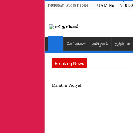
UAM No: TN10D0
THURSDAY , AUGUST 6 2026
செய்திகள்
தமிழகம்
இந்தியா
Breaking News
iew(opens in a new tab)Publish
எதை விதைக்கிறோமோ அதையே அறுவடை 
Manitha Vidiyal
தீபாவளிக்காக, அனைத்து டாஸ்மாக் கடைகளில
நெல் கொள்முதலை திட்டமிடாமல் விவசாயி
ரத்தன் டாடா எனும் சகாப்தம்…
அகில இந்திய மூவேந்தர் முன்னணிக் கழகத்
அகில இந்திய மூவேந்தர் முன்னணிக் கழகத்