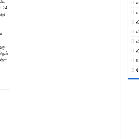
ியே
வ
க 24
வ
ாடு
வ
வ
்
வ
்கு
வ
நெல்
உள்ள
வ
வ