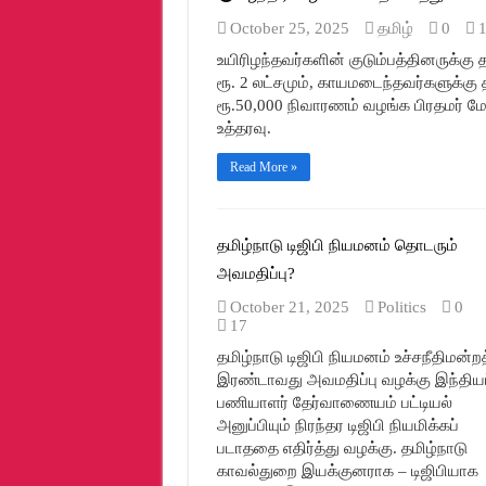
அதானியின் பங்குச் சந்தை மோசடிகள் குறித்
October 25, 2025
தமிழ்
0
உயிரிழந்தவர்களின் குடும்பத்தினருக்கு 
கரும்பு விவசாயிகள் சமூதாய நலக்கூடம் விழுப
ரூ. 2 லட்சமும், காயமடைந்தவர்களுக்கு
அதானி + செபி இணைந்து செய்துள்ள பங்க
ரூ.50,000 நிவாரணம் வழங்க பிரதமர் ம
உத்தரவு.
இரண்டாவது முறையாக மகத்தான வெற்றியடையச
அதானியின் பங்குச் சந்தை மோசடிகள் குறி
Read More »
அதானியின் பங்குச் சந்தை மோசடி
புதுச்சேரியில் முன்னாள் பாரத பிரதமர் ர
தமிழ்நாடு டிஜிபி நியமனம் தொடரும்
அவமதிப்பு?
தமிழ்நாடு காங்கிரஸ் அறக்கட்டளை சார்பி
October 21, 2025
Politics
0
உபி-யில் சுட்டு கொல்ல பட்ட தலித் இளைஞர் 
17
ஸ்ரீபெரும்புதூரை உருவாக்குவதே குறிக்கோ
தமிழ்நாடு டிஜிபி நியமனம் உச்சநீதிமன்றத
இரண்டாவது அவமதிப்பு வழக்கு இந்தியப
திமுக அமைப்புச் செயலாளர் திரு. ஆர்.எஸ
பணியாளர் தேர்வாணையம் பட்டியல்
கரூர் நாடாளுமன்ற தொகுதிக்குட்பட்ட,விரா
அனுப்பியும் நிரந்தர டிஜிபி நியமிக்கப்
படாததை எதிர்த்து வழக்கு. தமிழ்நாடு
பாரத ரத்னா திரு.ராஜிவ்காந்தி அவர்களின்
காவல்துறை இயக்குனராக – டிஜிபியாக