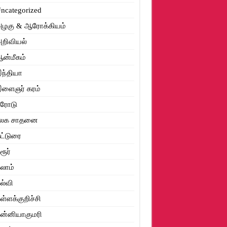
ncategorized
லை அணிவித்து, மலர் தூவி மரியாதை
ழகு & ஆரோக்கியம்
றிவியல்
ன்மீகம்
ந்தியா
ளைஞர் கரம்
ஈரோடு
உலக சாதனை
ட்டுரை
ரூர்
லாம்
ல்வி
ள்ளக்குறிச்சி
ன்னியாகுமரி