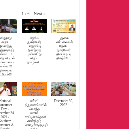
 வருமான வரித்துறை உயர் அதிகாரி எம்.சம்பத் சந்தித்து பேசினார்.
Next
»
1
/
6
ட்டம்..
்பின் நிறுவனர்…!
மிழ்நாடு
தேசிய
புதுகை
அரசு
நுகர்வோர்
பண்பலையில்
் வழங்கப்பட்டது…
னைத்து
பாதுகாப்பு
தேசிய
ுந்தாளுநர்
தினத்தை
நுகர்வோர்
ங்கம்... /
முன்னிட்டு
தின சிறப்பு
ித விடியல்
சிறப்பு
நிகழ்ச்சி...
உண்மையை
நிகழ்ச்சி...
கிரஸ் கமிட்டி தலைவர் திரு.கு.செல்வப்பெருந்தகை…
ொல்லி!!!
ரிமையை
ீட்போம்!!!
 திரு.சி.பஞ்சாட்சரம் அவர்கள் தலைமையில் CSP மஹாலில் நடைபெற்றது. தமி
National
பள்ளி
December 30,
onsumer
நிறுவனங்களில்
2022
Day -
மொத்த
cember 24,
பணம்
2021 /
காட்டினால்தான்
Southern
சான்றிதழ்
nsumer &
கொடுக்கமுடியும்