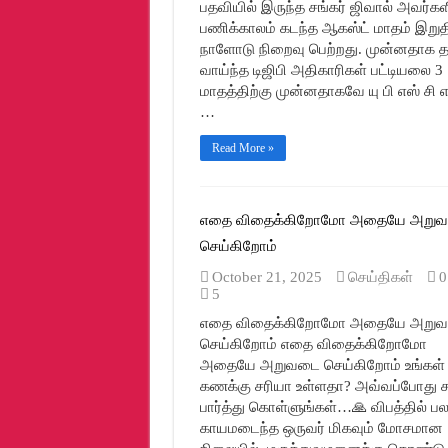
நடமாடும் வாகனங்கள் சேவை….கொடியசைத்த
பதவியில் இருந்த சங்கர் ஜிவால் அவர்க
பணிக்காலம் கடந்த ஆகஸ்ட் மாதம் இறுத
முன்னாள் பிரதமர், பாரத ரத்னா திரு.ராஜி
நாளோடு நிறைவு பெற்றது. முன்னதாக த
இன்று, முன்னாள் இந்திய பிரதமர் மறைந்தார்.
வாய்ந்த டிஜிபி அதிகாரிகள் பட்டியலை 3
மாதத்திற்கு முன்னதாகவே யு பி எஸ் சி 
…
Read More »
எதை விதைக்கிறோமோ அதையே அறு
செய்கிறோம்
October 21, 2025
செய்திகள்
0
5
எதை விதைக்கிறோமோ அதையே அறு
செய்கிறோம் எதை விதைக்கிறோமோ
அதையே அறுவடை செய்கிறோம் உங்கள்
கணக்கு சரியா உள்ளதா? அவ்வப்போது ச
பார்த்து கொள்ளுங்கள்…🙏 விபத்தில் ப
காயமடைந்த ஒருவர் மிகவும் மோசமான