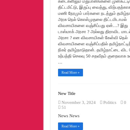
கடைகளிலும் மதுபானங்களை முன்கூட்ட
திட்டமிட்டு, இருப்பு வைத்து, விற்பதற்கா
மணி நேரமும் பார்களை நடத்தும் தமிழ்ந
அரசு நெல் கொள்முதலை திட்டமிடாமல்
விவசாயிகளை வஞ்சிப்பது ஏன்…? இது
டாஸ்மாக் அரசா ? அல்லது திராவிட மாடல
அரசா ? என விவசாயிகள் கேள்வி நெல்
விவசாயிகளை வஞ்சிப்பதில் தமிழ்நாட்டிற
நிகர் தமிழ்நாடுதான். தமிழ்நாட்டை விட 
உற்பத்தி செலவு 50 சதவீதம் குறைவாக 
…
Read More »
New Title
November 3, 2024
Politics
0
51
News News
Read More »