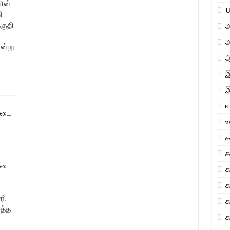
ு தொடங்கி வைத்தார் முதல்-அமைச்சர் மு.க.ஸ்டாலின்!
ளின்
U
ி
வ்காந்தி அவர்களின் பிறந்தநாளை முன்னிட்டு திருவுருவச் சிலைக்கு மா
குதி
அ
 இன்று ஸ்ரீ ராஜீவ் காந்தி பிறந்த தினம்.
அ
என்று
ஆ
இ
இ
வடை
க
க
வடை
க
க
ரி
க
லத்த
க