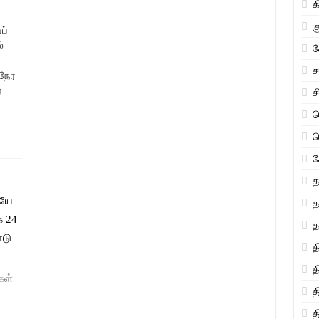
க
க
ப்
்
க
ிநேர
்
ச
ச
ச
த
ியே
த
க 24
த
ாடு
த
த
கள்
த
த